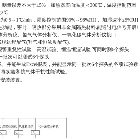
 测量误差不大于±
5%
，加热器表面温度＜
300
℃，温度控制范围
过
2
℃
率为
0.5
～
1
℃
/min
，湿度控制范围
90%
～
96%RH
， 加湿速率≤
5%RH
热功能，密封、隔热部分采用非金属隔热材料
,
能通过电信号开启
体分析仪、氢气气体分析仪、一氧化碳气体分析仪接口
实现远程配气
(
升气和恒浓度配气
)
。
报警重复性试验、高温试验、恒温恒湿试验 可同时测
6
个探头
一批次可以测试
6
个探头
线、并能生成
Excel
报表，并能显示同一批次
6
个探头的各项试验
中毒实验和抗气体干扰性能试验。
装安装装置。