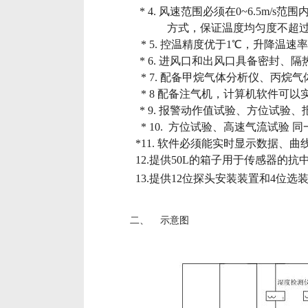
* 4.
风速范围必须在
0~6.5m/s
范围内
方式，保证温度均匀度不超
* 5.
控温精度优于
1
℃，升降温速
* 6.
进风口和出风口具备密封、隔
* 7.
配备甲烷气体分析仪、丙烷气
* 8
配备注气机，计算机软件可以
* 9.
报警动作值试验、方位试验、
* 10.
方位试验、高速气流试验 同
*11.
软件必须能实时显示数据、曲
12.
提供
50L
的箱子用于传感器的抗
13.
提供
12
位探头安装装置和
4
位选
二、 示意图