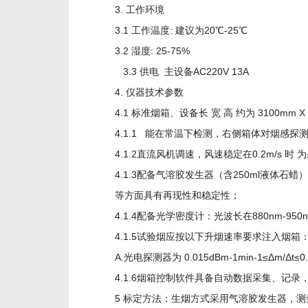
3. 工作环境
3.1 工作温度: 建议为20℃-25℃
3.2 湿度: 25-75%
3.3 供电 主设备AC220V 13A
4. 仪器技术参数
4.1 标准烟箱、设备长 宽 高 约为 3100mm X 
4.1.1 能在常温下检测，右侧箱体对烟感
4.1.2直流风机调速，风速稳定在0.2m/s 时 
4.1.3配备气溶胶发生器（含250ml液体
等方面具有再现性和稳定性；
4.1.4配备光学密度计：光波长在880nm-95
4.1.5试验烟应按以下升烟速率要求注入烟箱
A.光电探测器为 0.015dBm-1min-1≤Δm/Δt≤0.
4.1.6烟箱控制软件具备自动数据采集、记
5 标定方法：生烟方式采用气溶胶发生器，