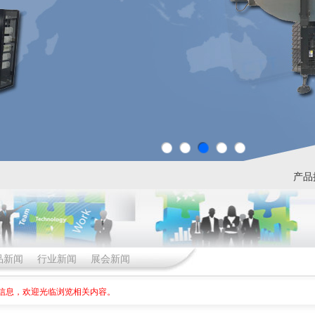
产品
品新闻
行业新闻
展会新闻
信息，欢迎光临浏览相关内容。