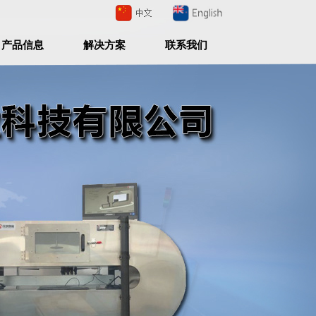
产品信息
解决方案
联系我们