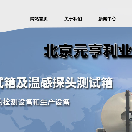
网站首页
关于我们
新闻中心